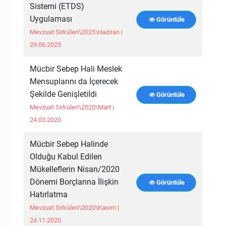
Sistemi (ETDS)
Uygulaması
Görüntüle
Mevzuat Sirküleri\2025\Haziran |
29.06.2025
Mücbir Sebep Hali Meslek
Mensuplarını da İçerecek
Şekilde Genişletildi
Görüntüle
Mevzuat Sirküleri\2020\Mart |
24.03.2020
Mücbir Sebep Halinde
Olduğu Kabul Edilen
Mükelleflerin Nisan/2020
Dönemi Borçlarına İlişkin
Görüntüle
Hatırlatma
Mevzuat Sirküleri\2020\Kasım |
24.11.2020