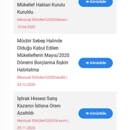
Görüntüle
Mükellef Hakları Kurulu
Kuruldu.
Mevzuat Sirküleri\2020\Nisan |
19.04.2020
Mücbir Sebep Halinde
Olduğu Kabul Edilen
Mükelleflerin Mayıs/2020
Dönemi Borçlarına İlişkin
Görüntüle
Hatırlatma
Mevzuat Sirküleri\2020\Aralık |
24.12.2020
İştirak Hissesi Satış
Kazancı İstisna Oranı
Azaltıldı
Görüntüle
Mevzuat Sirküleri\2024\Kasım |
29.11.2024