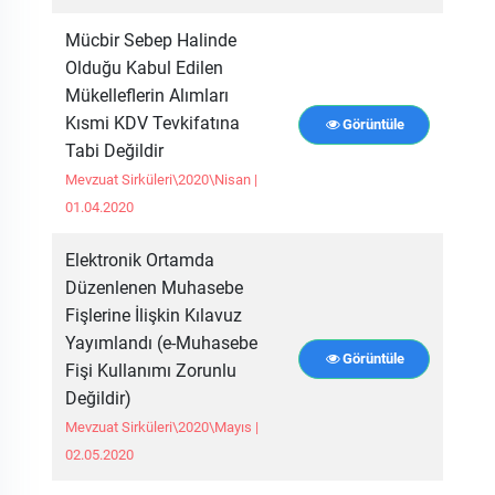
Mücbir Sebep Halinde
Olduğu Kabul Edilen
Mükelleflerin Alımları
Kısmi KDV Tevkifatına
Görüntüle
Tabi Değildir
Mevzuat Sirküleri\2020\Nisan |
01.04.2020
Elektronik Ortamda
Düzenlenen Muhasebe
Fişlerine İlişkin Kılavuz
Yayımlandı (e-Muhasebe
Görüntüle
Fişi Kullanımı Zorunlu
Değildir)
Mevzuat Sirküleri\2020\Mayıs |
02.05.2020