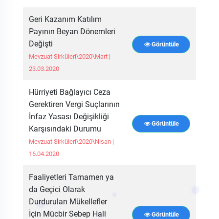
Geri Kazanım Katılım
Payının Beyan Dönemleri
Değişti
Görüntüle
Mevzuat Sirküleri\2020\Mart |
23.03.2020
Hürriyeti Bağlayıcı Ceza
Gerektiren Vergi Suçlarının
İnfaz Yasası Değişikliği
Görüntüle
Karşısındaki Durumu
Mevzuat Sirküleri\2020\Nisan |
16.04.2020
Faaliyetleri Tamamen ya
da Geçici Olarak
Durdurulan Mükellefler
İçin Mücbir Sebep Hali
Görüntüle