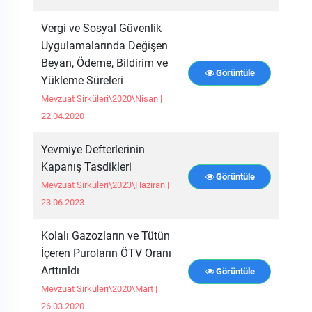
Vergi ve Sosyal Güvenlik
Uygulamalarında Değişen
Beyan, Ödeme, Bildirim ve
Görüntüle
Yükleme Süreleri
Mevzuat Sirküleri\2020\Nisan |
22.04.2020
Yevmiye Defterlerinin
Kapanış Tasdikleri
Görüntüle
Mevzuat Sirküleri\2023\Haziran |
23.06.2023
Kolalı Gazozların ve Tütün
İçeren Puroların ÖTV Oranı
Arttırıldı
Görüntüle
Mevzuat Sirküleri\2020\Mart |
26.03.2020