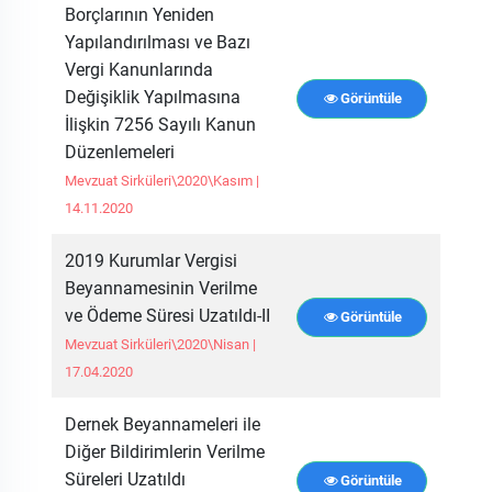
Borçlarının Yeniden
Yapılandırılması ve Bazı
Vergi Kanunlarında
Değişiklik Yapılmasına
Görüntüle
İlişkin 7256 Sayılı Kanun
Düzenlemeleri
Mevzuat Sirküleri\2020\Kasım |
14.11.2020
2019 Kurumlar Vergisi
Beyannamesinin Verilme
ve Ödeme Süresi Uzatıldı-II
Görüntüle
Mevzuat Sirküleri\2020\Nisan |
17.04.2020
Dernek Beyannameleri ile
Diğer Bildirimlerin Verilme
Süreleri Uzatıldı
Görüntüle